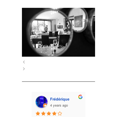
rmain
Frédérique
Aline 
ears ago
4 years ago
4 year